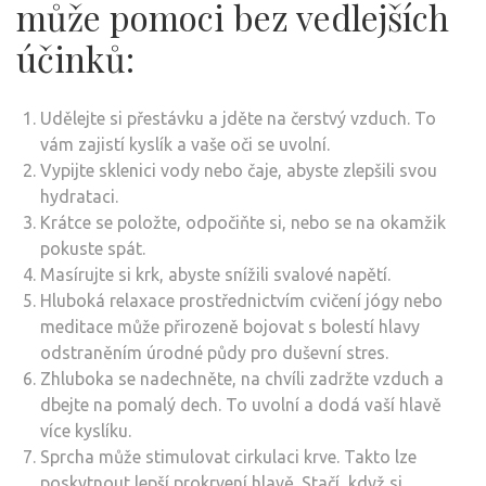
může pomoci bez vedlejších
účinků:
Udělejte si přestávku a jděte na čerstvý vzduch. To
vám zajistí kyslík a vaše oči se uvolní.
Vypijte sklenici vody nebo čaje, abyste zlepšili svou
hydrataci.
Krátce se položte, odpočiňte si, nebo se na okamžik
pokuste spát.
Masírujte si krk, abyste snížili svalové napětí.
Hluboká relaxace prostřednictvím cvičení jógy nebo
meditace může přirozeně bojovat s bolestí hlavy
odstraněním úrodné půdy pro duševní stres.
Zhluboka se nadechněte, na chvíli zadržte vzduch a
dbejte na pomalý dech. To uvolní a dodá vaší hlavě
více kyslíku.
Sprcha může stimulovat cirkulaci krve. Takto lze
poskytnout lepší prokrvení hlavě. Stačí, když si