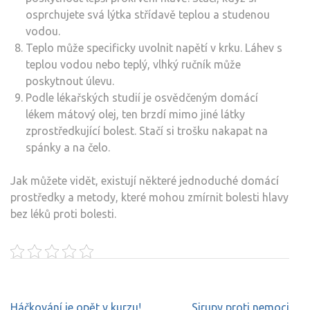
osprchujete svá lýtka střídavě teplou a studenou
vodou.
Teplo může specificky uvolnit napětí v krku. Láhev s
teplou vodou nebo teplý, vlhký ručník může
poskytnout úlevu.
Podle lékařských studií je osvědčeným domácí
lékem mátový olej, ten brzdí mimo jiné látky
zprostředkující bolest. Stačí si trošku nakapat na
spánky a na čelo.
Jak můžete vidět, existují některé jednoduché domácí
prostředky a metody, které mohou zmírnit bolesti hlavy
bez léků proti bolesti.
Navigace
Háčkování je opět v kurzu!
Sirupy proti nemoci