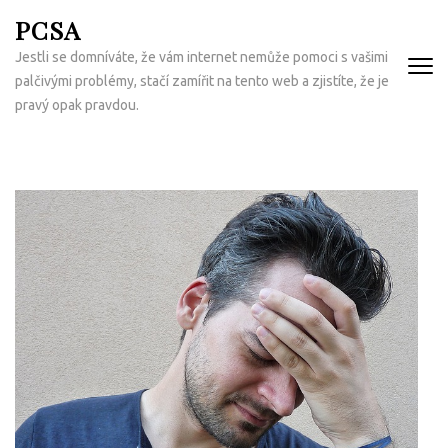
Přeskočit
PCSA
na
Jestli se domníváte, že vám internet nemůže pomoci s vašimi
obsah
palčivými problémy, stačí zamířit na tento web a zjistíte, že je
(Enter)
pravý opak pravdou.