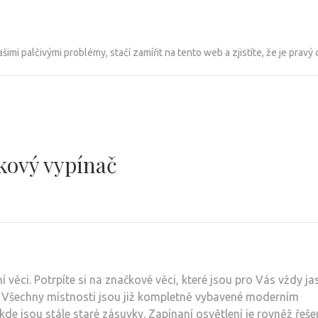
imi palčivými problémy, stačí zamířit na tento web a zjistíte, že je pravý
kový vypínač
 věci. Potrpíte si na značkové věci, které jsou pro Vás vždy j
éru. Všechny místnosti jsou již kompletně vybavené moderním
kde jsou stále staré zásuvky. Zapínaní osvětlení je rovněž řeš