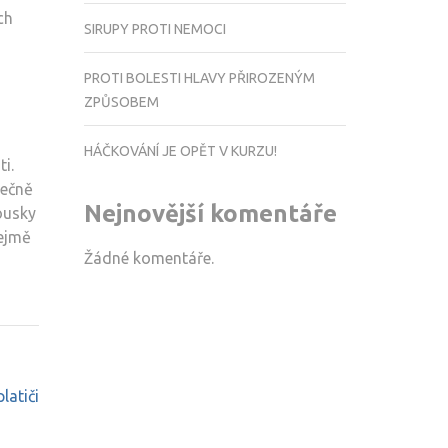
ch
SIRUPY PROTI NEMOCI
PROTI BOLESTI HLAVY PŘIROZENÝM
ZPŮSOBEM
HÁČKOVÁNÍ JE OPĚT V KURZU!
i.
ječně
Nejnovější komentáře
ousky
řejmě
Žádné komentáře.
latiči