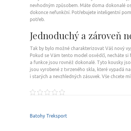
nevhodným způsobem. Máte doma dokonalé osvětl
dokonce nefunkční. Potřebujete inteligentní po
potřeb.
Jednoduchý a zároveň n
Tak by bylo možné charakterizovat Váš nový
vy
Pokud se Vám tento model osvědčí, necháte si h
a funkce jsou rovněž dokonalé. Tyto kousky jso
jsou vyrobené z tvrzeného skla, které vypadá 
i starých a nevzhledných zásuvek. Vše chcete mí
Navigace
Batohy Treksport
pro
příspěvek