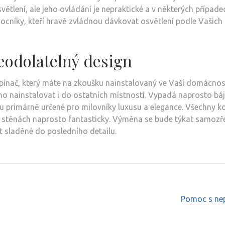
ení, ale jeho ovládání je nepraktické a v některých případe
mocníky, kteří hravě zvládnou dávkovat osvětlení podle Vašich
eodolatelný design
pínač
, který máte na zkoušku nainstalovaný ve Vaší domácnost
o nainstalovat i do ostatních místností. Vypadá naprosto bá
u primárně určené pro milovníky luxusu a elegance. Všechny k
na stěnách naprosto fantasticky. Výměna se bude týkat samoz
t sladěné do posledního detailu.
Pomoc s nep