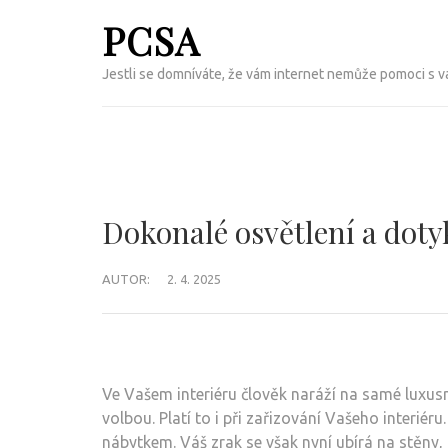
Přeskočit
PCSA
na
obsah
Jestli se domníváte, že vám internet nemůže pomoci s vaš
(Enter)
Dokonalé osvětlení a doty
AUTOR:
2. 4. 2025
Ve Vašem interiéru člověk naráží na samé luxusní
volbou. Platí to i při zařizování Vašeho interi
nábytkem. Váš zrak se však nyní ubírá na stěny, 