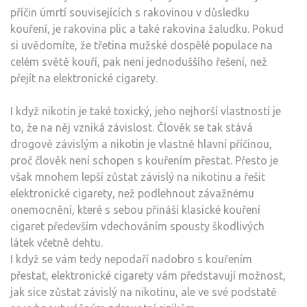
příčin úmrtí souvisejících s rakovinou v důsledku
kouření, je rakovina plic a také rakovina žaludku. Pokud
si uvědomíte, že třetina mužské dospělé populace na
celém světě kouří, pak není jednoduššího řešení, než
přejít na elektronické cigarety.
I když nikotin je také toxický, jeho nejhorší vlastností je
to, že na něj vzniká závislost. Člověk se tak stává
drogově závislým a nikotin je vlastně hlavní příčinou,
proč člověk není schopen s kouřením přestat. Přesto je
však mnohem lepší zůstat závislý na
nikotinu a řešit
elektronické cigarety
, než podlehnout závažnému
onemocnění, které s sebou přináší klasické kouření
cigaret především vdechováním spousty škodlivých
látek včetně dehtu.
I když se vám tedy nepodaří nadobro s kouřením
přestat, elektronické cigarety vám představují možnost,
jak sice zůstat závislý na nikotinu, ale ve své podstatě