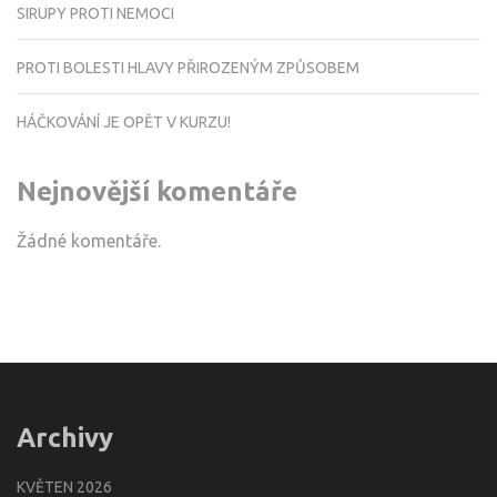
SIRUPY PROTI NEMOCI
PROTI BOLESTI HLAVY PŘIROZENÝM ZPŮSOBEM
HÁČKOVÁNÍ JE OPĚT V KURZU!
Nejnovější komentáře
Žádné komentáře.
Archivy
KVĚTEN 2026