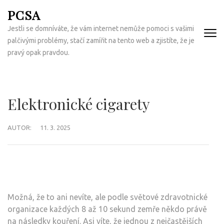
Přeskočit
PCSA
na
Jestli se domníváte, že vám internet nemůže pomoci s vašimi
obsah
palčivými problémy, stačí zamířit na tento web a zjistíte, že je
(Enter)
pravý opak pravdou.
Elektronické cigarety
AUTOR:
11. 3. 2025
Možná, že to ani nevíte, ale podle světové zdravotnické
organizace každých 8 až 10 sekund zemře někdo právě
na následky kouření. Asi víte, že jednou z nejčastějších