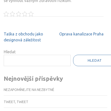
se vyhnout vážným zdravotní rizikům.
Navigace
Taška z obchodu jako
Oprava kanalizace Praha
pro
designová záležitost
příspěvek
Hledat
HLEDAT
Nejnovější příspěvky
NEZAPOMÍNEJTE NA NEZBYTNÉ
TWEET, TWEET