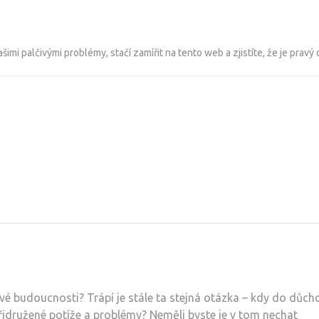
imi palčivými problémy, stačí zamířit na tento web a zjistíte, že je pravý
 své budoucnosti? Trápí je stále ta stejná otázka – kdy do důc
přidružené potíže a problémy? Neměli byste je v tom nechat