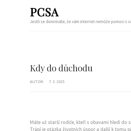
Přeskočit
PCSA
na
obsah
Jestli se domníváte, že vám internet nemůže pomoci s vaš
(Enter)
Kdy do důchodu
AUTOR:
7. 3. 2025
Máte už starší rodiče, kteří s obavami hledí do
Trápí je otázka životních úspor a další k tomu 