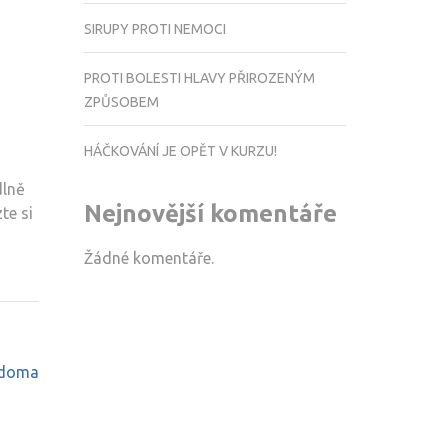
SIRUPY PROTI NEMOCI
o
PROTI BOLESTI HLAVY PŘIROZENÝM
ZPŮSOBEM
HÁČKOVÁNÍ JE OPĚT V KURZU!
dlně
Nejnovější komentáře
te si
Žádné komentáře.
 doma