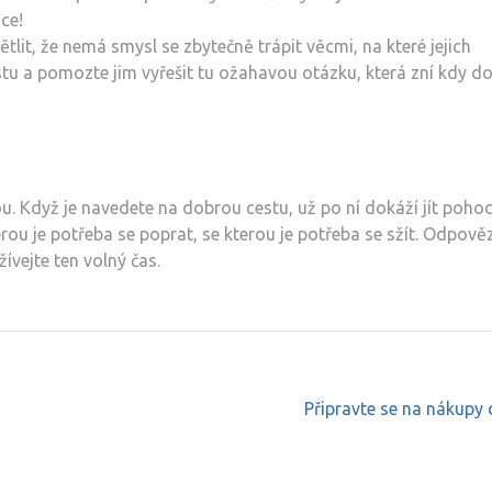
ce!
tlit, že nemá smysl se zbytečně trápit věcmi, na které jejich
tu a pomozte jim vyřešit tu ožahavou otázku, která zní kdy d
u. Když je navedete na dobrou cestu, už po ní dokáží jít poho
terou je potřeba se poprat, se kterou je potřeba se sžít. Odpověz
žívejte ten volný čas.
Připravte se na nákupy