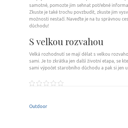
samotné, pomozte jim sehnat potřebné informa
Zkuste je také trochu povzbudit, zkuste jim vysvě
možnosti nestačí. Naveďte je na tu správnou ces
důchodu!
S velkou rozvahou
Velká rozhodnutí se mají dělat s velkou rozvaho
sami. Je to zkrátka jen další životní etapa, se k
sami
výpočet starobního důchodu
a pak si jen u
Navigace
Outdoor
pro
příspěvek