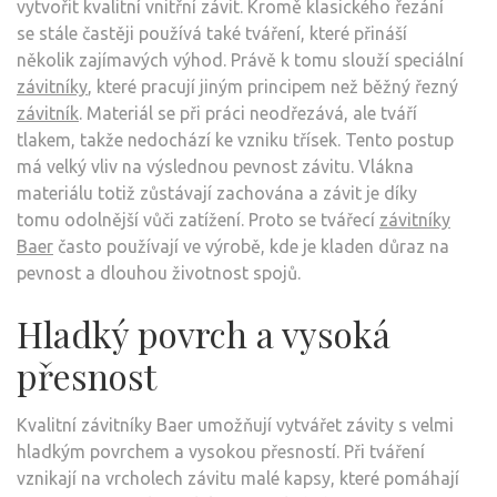
vytvořit kvalitní vnitřní závit. Kromě klasického řezání
se stále častěji používá také tváření, které přináší
několik zajímavých výhod. Právě k tomu slouží speciální
závitníky
, které pracují jiným principem než běžný řezný
závitník
. Materiál se při práci neodřezává, ale tváří
tlakem, takže nedochází ke vzniku třísek. Tento postup
má velký vliv na výslednou pevnost závitu. Vlákna
materiálu totiž zůstávají zachována a závit je díky
tomu odolnější vůči zatížení. Proto se tvářecí
závitníky
Baer
často používají ve výrobě, kde je kladen důraz na
pevnost a dlouhou životnost spojů.
Hladký povrch a vysoká
přesnost
Kvalitní závitníky Baer umožňují vytvářet závity s velmi
hladkým povrchem a vysokou přesností. Při tváření
vznikají na vrcholech závitu malé kapsy, které pomáhají