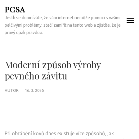
Přeskočit
PCSA
na
Jestli se domníváte, že vám internet nemůže pomoci s vašimi
obsah
palčivými problémy, stačí zamířit na tento web a zjistíte, že je
(Enter)
pravý opak pravdou.
Moderní způsob výroby
pevného závitu
AUTOR:
16. 3. 2026
Při obrábění kovů dnes existuje více způsobů, jak