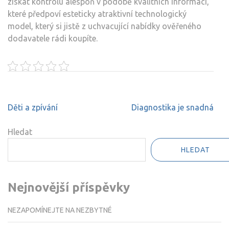
získat kontrolu alespoň v podobě kvalitních informací,
které předpoví esteticky atraktivní technologický
model, který si jistě z uchvacující nabídky ověřeného
dodavatele rádi koupíte.
Navigace
Děti a zpívání
Diagnostika je snadná
pro
příspěvek
Hledat
HLEDAT
Nejnovější příspěvky
NEZAPOMÍNEJTE NA NEZBYTNÉ