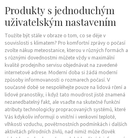
Produkty s jednoduchým
uživatelským nastavením
Toužíte být stále v obraze o tom, co se děje v
souvislosti s klimatem? Pro komfortní zprávy o počasí
zvolte nákup meteostanice, kterou v různých formách a
s různými dovednostmi můžete vždy v maximální
kvalitě prodejního servisu objednávat na zavedené
internetové adrese. Moderní doba si žádá moderní
způsoby informovanosti o rozmarech počasí. V
současné době se nespoléhejte pouze na lidová rčení a
lidové pranostiky, i když tato moudrost jistě znamená
nezanedbatelný fakt, ale vsaďte na skutečně funkční
atributy technologicky propracovaných systémů, které
Vás kdykoliv informují o vnitřní i venkovní teplotě,
vlhkosti vzduchu, povětrnostních podmínkách i dalších
aktivitách přírodních živlů, nad nimiž může člověk