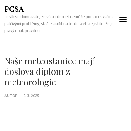
Přeskočit
PCSA
na
Jestli se domníváte, že vám internet nemůže pomoci s vašimi
obsah
palčivými problémy, stačí zamířit na tento web a zjistíte, že je
(Enter)
pravý opak pravdou.
Naše meteostanice mají
doslova diplom z
meteorologie
AUTOR:
2. 3. 2025