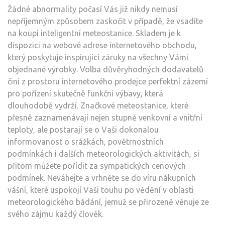
Žádné abnormality počasí Vás již nikdy nemusí
nepříjemným způsobem zaskočit v případě, že vsadíte
na koupi inteligentní meteostanice. Skladem je k
dispozici na webové adrese internetového obchodu,
který poskytuje inspirující záruky na všechny Vámi
objednané výrobky. Volba důvěryhodných dodavatelů
činí z prostoru internetového prodejce perfektní zázemí
pro pořízení skutečně funkční výbavy, která
dlouhodobě vydrží. Značkové
meteostanice
, které
přesně zaznamenávají nejen stupně venkovní a vnitřní
teploty, ale postarají se o Vaši dokonalou
informovanost o srážkách, povětrnostních
podmínkách i dalších meteorologických aktivitách, si
přitom můžete pořídit za sympatických cenových
podmínek. Neváhejte a vrhněte se do víru nákupních
vášní, které uspokojí Vaši touhu po vědění v oblasti
meteorologického bádání, jemuž se přirozeně věnuje ze
svého zájmu každý člověk.