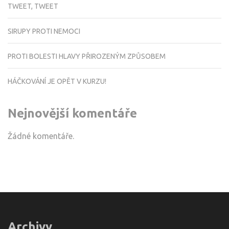
TWEET, TWEET
SIRUPY PROTI NEMOCI
PROTI BOLESTI HLAVY PŘIROZENÝM ZPŮSOBEM
HÁČKOVÁNÍ JE OPĚT V KURZU!
Nejnovější komentáře
Žádné komentáře.
Archivy