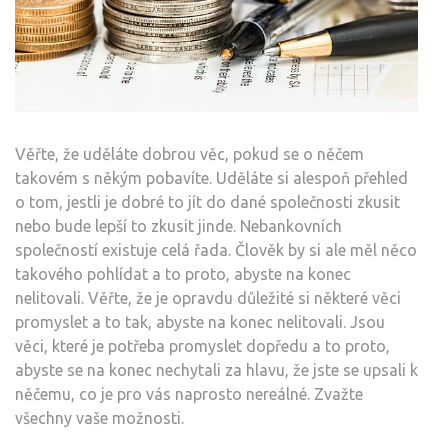
Věřte, že uděláte dobrou věc, pokud se o něčem
takovém s někým pobavíte. Uděláte si alespoň přehled
o tom, jestli je dobré to jít do dané společnosti zkusit
nebo bude lepší to zkusit jinde. Nebankovních
společností existuje celá řada. Člověk by si ale měl něco
takového pohlídat a to proto, abyste na konec
nelitovali. Věřte, že je opravdu důležité si některé věci
promyslet a to tak, abyste na konec nelitovali. Jsou
věci, které je potřeba promyslet dopředu a to proto,
abyste se na konec nechytali za hlavu, že jste se upsali k
něčemu, co je pro vás naprosto nereálné. Zvažte
všechny vaše možnosti.