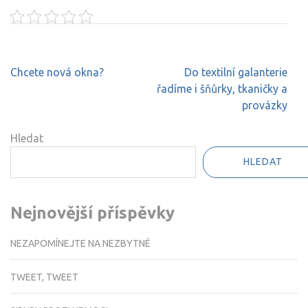
Navigace
Chcete nová okna?
Do textilní galanterie
pro
řadíme i šňůrky, tkaničky a
příspěvek
provázky
Hledat
HLEDAT
Nejnovější příspěvky
NEZAPOMÍNEJTE NA NEZBYTNÉ
TWEET, TWEET