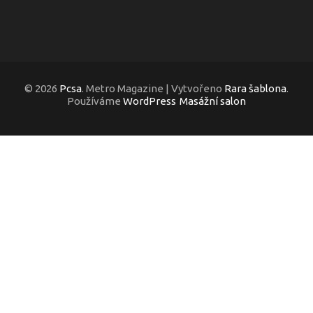
© 2026
Pcsa
. Metro Magazine | Vytvořeno
Rara šablona
.
Používáme
WordPress
Masážní salon