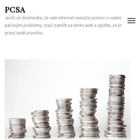
Přeskočit
PCSA
na
Jestli se domníváte, že vám internet nemůže pomoci s vašimi
obsah
palčivými problémy, stačí zamířit na tento web a zjistíte, že je
(Enter)
pravý opak pravdou.