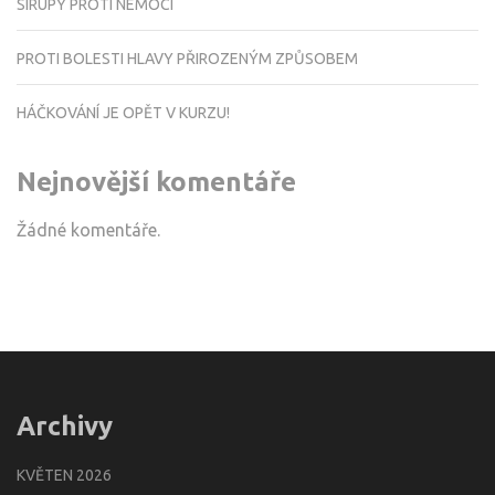
SIRUPY PROTI NEMOCI
PROTI BOLESTI HLAVY PŘIROZENÝM ZPŮSOBEM
HÁČKOVÁNÍ JE OPĚT V KURZU!
Nejnovější komentáře
Žádné komentáře.
Archivy
KVĚTEN 2026