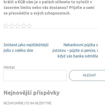
krátit a KGB vám je v patách stihnete to vyřešit v
časovém limitu nebo vás dostanou? Přijďte a sami
se přesvědčte o svých schopnostech.
Navigace
Snídaně jako nejdůležitější
Nebankovní půjčka s
pro
jídlo z celého dne
jistotou – půjčte si peníze, i
příspěvek
když vás banka odmítla
Hledat
HLEDAT
Nejnovější příspěvky
NEZAPOMÍNEJTE NA NEZBYTNÉ