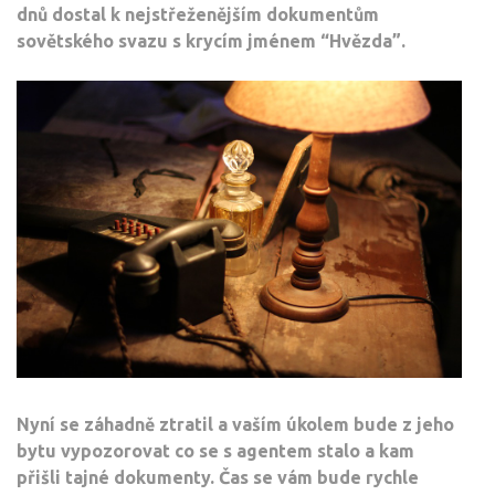
dnů dostal k nejstřeženějším dokumentům
sovětského svazu s krycím jménem “Hvězda”.
Nyní se záhadně ztratil a vaším úkolem bude z jeho
bytu vypozorovat co se s agentem stalo a kam
přišli tajné dokumenty. Čas se vám bude rychle