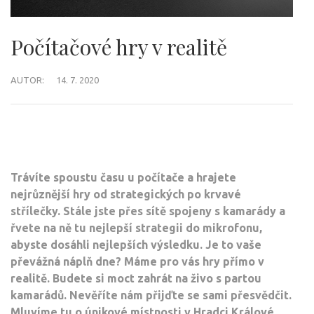
Počítačové hry v realitě
AUTOR:
14. 7. 2020
Trávíte spoustu času u počítače a hrajete
nejrůznější hry od strategických po krvavé
střílečky. Stále jste přes sítě spojeny s kamarády a
řvete na ně tu nejlepší strategii do mikrofonu,
abyste dosáhli nejlepších výsledku. Je to vaše
převážná náplň dne? Máme pro vás hry přímo v
realitě. Budete si moct zahrát na živo s partou
kamarádů. Nevěříte nám přijďte se sami přesvědčit.
Mluvíme tu o
únikové místnosti v Hradci Králové
.