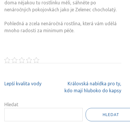
doma nějakou tu rostlinku měli, sáhněte po
nenáročných pokojovkách jako je Zelenec chocholatý.
Pohledná a zcela nenáročná rostlina, která vám udělá
mnoho radosti za minimum péče.
Navigace
Lepší kvalita vody
Královská nabídka pro ty,
pro
kdo mají hluboko do kapsy
příspěvek
Hledat
HLEDAT