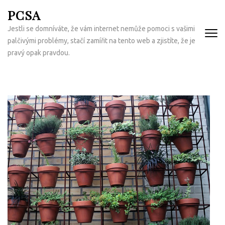
Přeskočit
PCSA
na
Jestli se domníváte, že vám internet nemůže pomoci s vašimi
obsah
palčivými problémy, stačí zamířit na tento web a zjistíte, že je
(Enter)
pravý opak pravdou.