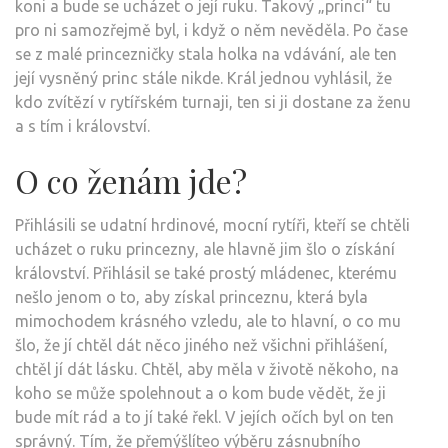
koni a bude se ucházet o její ruku. Takový „princi“ tu
pro ni samozřejmě byl, i když o něm nevěděla. Po čase
se z malé princezničky stala holka na vdávání, ale ten
její vysněný princ stále nikde. Král jednou vyhlásil, že
kdo zvítězí v rytířském turnaji, ten si ji dostane za ženu
a s tím i království.
O co ženám jde?
Přihlásili se udatní hrdinové, mocní rytíři, kteří se chtěli
ucházet o ruku princezny, ale hlavně jim šlo o získání
království. Přihlásil se také prostý mládenec, kterému
nešlo jenom o to, aby získal princeznu, která byla
mimochodem krásného vzledu, ale to hlavní, o co mu
šlo, že jí chtěl dát něco jiného než všichni přihlášení,
chtěl jí dát lásku. Chtěl, aby měla v životě někoho, na
koho se může spolehnout a o kom bude vědět, že ji
bude mít rád a to jí také řekl. V jejích očích byl on ten
správný. Tím, že přemýšlíteo výběru
zásnubního