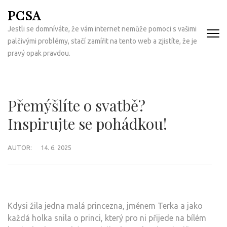
Přeskočit
PCSA
na
Jestli se domníváte, že vám internet nemůže pomoci s vašimi
obsah
palčivými problémy, stačí zamířit na tento web a zjistíte, že je
(Enter)
pravý opak pravdou.
Přemýšlíte o svatbě?
Inspirujte se pohádkou!
AUTOR:
14. 6. 2025
Kdysi žila jedna malá princezna, jménem Terka a jako
každá holka snila o princi, který pro ni přijede na bílém