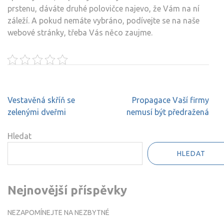
prstenu
, dáváte druhé polovičce najevo, že Vám na ní
záleží. A pokud nemáte vybráno, podívejte se na naše
webové stránky, třeba Vás něco zaujme.
Navigace
Vestavěná skříň se
Propagace Vaší firmy
pro
zelenými dveřmi
nemusí být předražená
příspěvek
Hledat
HLEDAT
Nejnovější příspěvky
NEZAPOMÍNEJTE NA NEZBYTNÉ