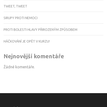
TWEET, TWEET
SIRUPY PROTI NEMOCI
PROTI BOLESTI HLAVY PŘIROZENÝM ZPŮSOBEM
HÁČKOVÁNÍ JE OPĚT V KURZU!
Nejnovější komentáře
Žádné komentáře.