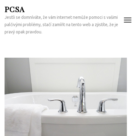
Přeskočit
PCSA
na
Jestli se domníváte, že vám internet nemůže pomoci s vašimi
obsah
palčivými problémy, stačí zamířit na tento web a zjistíte, že je
(Enter)
pravý opak pravdou.