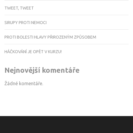
TWEET, TWEET
SIRUPY PROTI NEMOCI
PROTI BOLESTI HLAVY PŘIROZENÝM ZPŮSOBEM
HÁČKOVÁNÍ JE OPĚT V KURZU!
Nejnovější komentáře
Žádné komentáře.