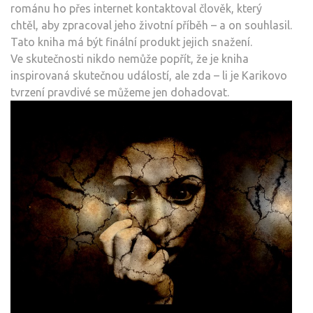
románu ho přes internet kontaktoval člověk, který
chtěl, aby zpracoval jeho životní příběh – a on souhlasil.
Tato kniha má být finální produkt jejich snažení.
Ve skutečnosti nikdo nemůže popřít, že je kniha
inspirovaná skutečnou událostí, ale zda – li je Karikovo
tvrzení pravdivé se můžeme jen dohadovat.