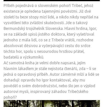
Příběh pojednává o slovenském pohoří Tribeč, jehož
existence je opředena tajemnými pověstmi. Již dvě
století tu beze stopy mizí lidé, a nikdo nikdy nepřišel na
vysvětlení této zvláštní skutečnosti. Jde o takový
Bermundský trojúhelník Slovenska. Hlavní hrdina, Igor,
se na základě spisů jistého doktora, který vyšetřoval
jednoho z mála lidí, co se z Tribeče vrátili, rozhodne
absolvovat děsivou a vyčerpávající cestu do srdce
těchto hor, spolu s nesourodou hrstkou přátel,
badatelů a výzkumníků.
Ač samotná kniha je velmi dobře napsaná, jejím
hlavním lákadlem je stále nejistota čtenářů, zda – li se
jedná o opravdový příběh. Autor záměrně mlží a lidé se
dohadují: opravdu ho Igor kontaktoval, aby mu
pověděl o svém dobrodružství, nebo šlo jen o výplod
autorovi mysli, inspirovaný záhadou Tribečského
pohoří?