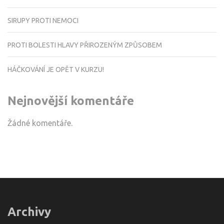
SIRUPY PROTI NEMOCI
PROTI BOLESTI HLAVY PŘIROZENÝM ZPŮSOBEM
HÁČKOVÁNÍ JE OPĚT V KURZU!
Nejnovější komentáře
Žádné komentáře.
Archivy