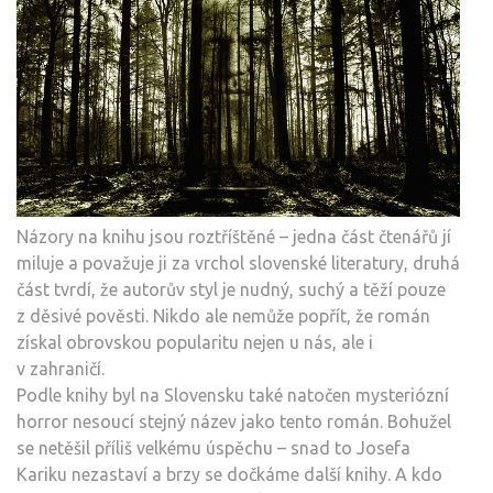
Názory na knihu jsou roztříštěné – jedna část čtenářů jí
miluje a považuje ji za vrchol slovenské literatury, druhá
část tvrdí, že autorův styl je nudný, suchý a těží pouze
z děsivé pověsti. Nikdo ale nemůže popřít, že román
získal obrovskou popularitu nejen u nás, ale i
v zahraničí.
Podle knihy byl na Slovensku také natočen mysteriózní
horror nesoucí stejný název jako tento román. Bohužel
se netěšil příliš velkému úspěchu – snad to Josefa
Kariku nezastaví a brzy se dočkáme další knihy. A kdo