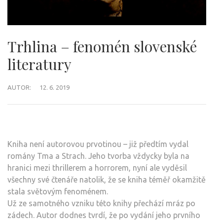
Trhlina – fenomén slovenské
literatury
AUTOR:
12. 6. 2019
Kniha není autorovou prvotinou – již předtím vydal
romány Tma a Strach. Jeho tvorba vždycky byla na
hranici mezi thrillerem a horrorem, nyní ale vyděsil
všechny své čtenáře natolik, že se kniha téměř okamžitě
stala světovým fenoménem.
Už ze samotného vzniku této knihy přechází mráz po
zádech. Autor dodnes tvrdí, že po vydání jeho prvního