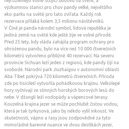
nejrozlehlejší volně stojící budovu na světě, a
výzkumnou stanici pro chov pandy velké, největšího
eko-parku na světě pro tato zvířata. Každý rok
rezervace přiláká kolem 3,5 milionu návštěvníků.
V Číně je panda národní symbol, lidová republika je
jediná země na světě kde ještě žije ve volné přírodě.
Před 25 lety, kdy vláda zahájila program ochrany pro
ohroženou pandu, bylo na více než 10 000 čtverečních
kilometrů vytvořeno přibližně 40 rezervací. Na severu
provincie Sichuan leží jeden z regionů, kde pandy žijí na
svobodě. Národní park Jiuzhaigou v autonomní oblasti
Aba Tibet pokrývá 720 kilometrů čtverečních. Příroda
zde po tisíciletí vytvořila pohádkovou krajinu. Velkolepé
hory vyčnívají ze stinných horských borových lesů do
nebe. V džungli leží vodopády a vápencové terasy.
Kouzelná krajina jezer se může pochlubit čistou vodou,
která je tak tyrkysová, jako by někdo vylil inkoust. Ve
skutečnosti, vápno a řasy jsou zodpovědné za tyto
mimořádné barevné nuance ve dvou desítkách jezer,