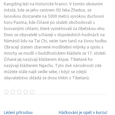
Kangding leží na historické hranici. V tomto okresním
městě, kde se jeho centrem řítí řeka Zheduo, se
lanovkou dostanete na 5000 metrů vysokou duchovní
horu Paoma, kde Číňané po staletí obchodovali s
lisovanými cihlami, které vyměňovali za tibetskou vlnu.
Dnes se obyvatelé scházejí v dopoledních hodinách na
Náměstí lidu na Tai Chi, večer tam tančí na živou hudbu.
Obracejí zlatem zbarvené modlitební mlýnky a spolu s
mnichy se modlí v buddhistickém klášteře ze 17. století.
Číňané jej nazývají klášterem Anjue, Tibeťané ho
nazývají klášterem Ngachu. Tyto dvě národnosti zde
můžete stále najít vedle sebe, i když se zdejší
obyvatelstvo skládá ze dvou třetin z Tibeťanů.
Navigace
Léčení přírodou
Háčkování je opět v kurzu!