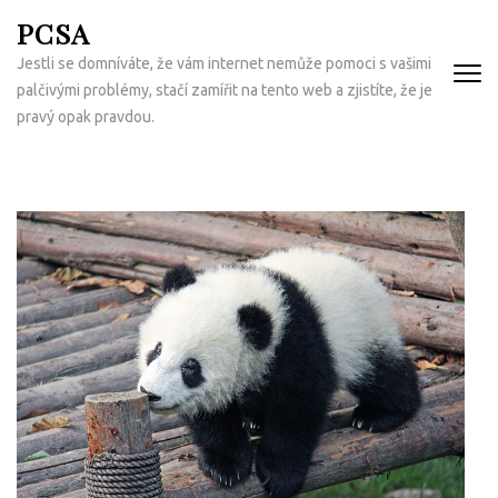
Přeskočit
PCSA
na
Jestli se domníváte, že vám internet nemůže pomoci s vašimi
obsah
palčivými problémy, stačí zamířit na tento web a zjistíte, že je
(Enter)
pravý opak pravdou.