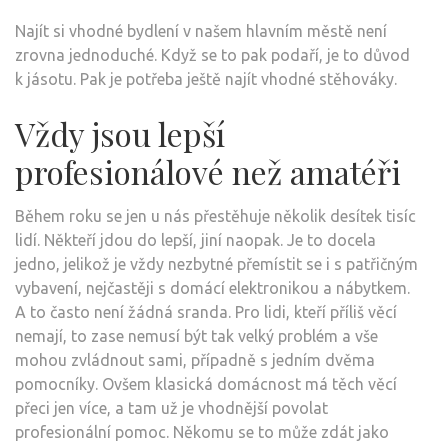
Najít si vhodné bydlení v našem hlavním městě není
zrovna jednoduché. Když se to pak podaří, je to důvod
k jásotu. Pak je potřeba ještě najít vhodné stěhováky.
Vždy jsou lepší
profesionálové než amatéři
Během roku se jen u nás přestěhuje několik desítek tisíc
lidí. Někteří jdou do lepší, jiní naopak. Je to docela
jedno, jelikož je vždy nezbytné přemístit se i s patřičným
vybavení, nejčastěji s domácí elektronikou a nábytkem.
A to často není žádná sranda. Pro lidi, kteří příliš věcí
nemají, to zase nemusí být tak velký problém a vše
mohou zvládnout sami, případně s jedním dvěma
pomocníky. Ovšem klasická domácnost má těch věcí
přeci jen více, a tam už je vhodnější povolat
profesionální pomoc. Někomu se to může zdát jako