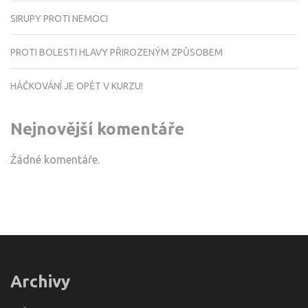
SIRUPY PROTI NEMOCI
PROTI BOLESTI HLAVY PŘIROZENÝM ZPŮSOBEM
HÁČKOVÁNÍ JE OPĚT V KURZU!
Nejnovější komentáře
Žádné komentáře.
Archivy