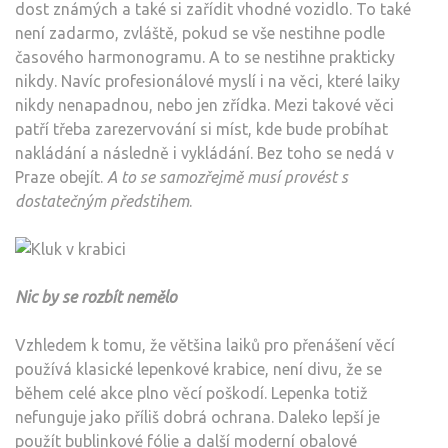
dost známých a také si zařídit vhodné vozidlo. To také
není zadarmo, zvláště, pokud se vše nestihne podle
časového harmonogramu. A to se nestihne prakticky
nikdy. Navíc profesionálové myslí i na věci, které laiky
nikdy nenapadnou, nebo jen zřídka. Mezi takové věci
patří třeba zarezervování si míst, kde bude probíhat
nakládání a následně i vykládání. Bez toho se nedá v
Praze obejít.
A to se samozřejmě musí provést s
dostatečným předstihem
.
Nic by se rozbít nemělo
Vzhledem k tomu, že většina laiků pro přenášení věcí
používá klasické lepenkové krabice, není divu, že se
během celé akce plno věcí poškodí. Lepenka totiž
nefunguje jako příliš dobrá ochrana. Daleko lepší je
použít bublinkové fólie a další moderní obalové