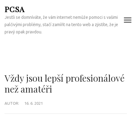
Přeskočit
PCSA
na
Jestli se domníváte, že vám internet nemůže pomoci s vašimi
obsah
palčivými problémy, stačí zamířit na tento web a zjistíte, že je
(Enter)
pravý opak pravdou.
Vždy jsou lepší profesionálové
než amatéři
AUTOR:
16. 6. 2021