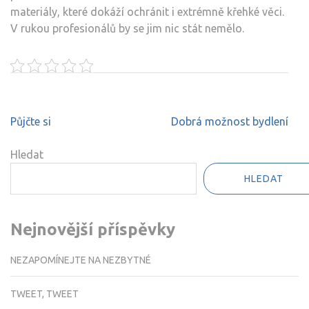
materiály, které dokáží ochránit i extrémně křehké věci.
V rukou profesionálů by se jim nic stát nemělo.
Navigace
Půjčte si
Dobrá možnost bydlení
pro
příspěvek
Hledat
HLEDAT
Nejnovější příspěvky
NEZAPOMÍNEJTE NA NEZBYTNÉ
TWEET, TWEET