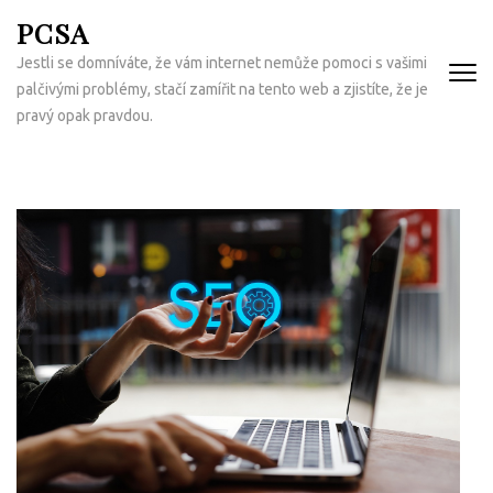
Přeskočit
PCSA
na
Jestli se domníváte, že vám internet nemůže pomoci s vašimi
obsah
palčivými problémy, stačí zamířit na tento web a zjistíte, že je
(Enter)
pravý opak pravdou.