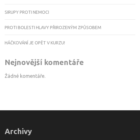
SIRUPY PROTI NEMOCI
PROTI BOLESTI HLAVY PŘIROZENÝM ZPŮSOBEM
HÁČKOVÁNÍ JE OPĚT V KURZU!
Nejnovější komentáře
Žádné komentáře.
Archivy