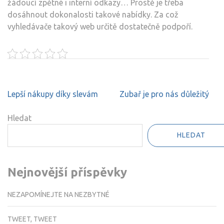
žádoucí zpětné i interní odkazy… Prostě je třeba
dosáhnout dokonalosti takové nabídky. Za což
vyhledávače takový web určitě dostatečně podpoří.
Navigace
Lepší nákupy díky slevám
Zubař je pro nás důležitý
pro
příspěvek
Hledat
HLEDAT
Nejnovější příspěvky
NEZAPOMÍNEJTE NA NEZBYTNÉ
TWEET, TWEET