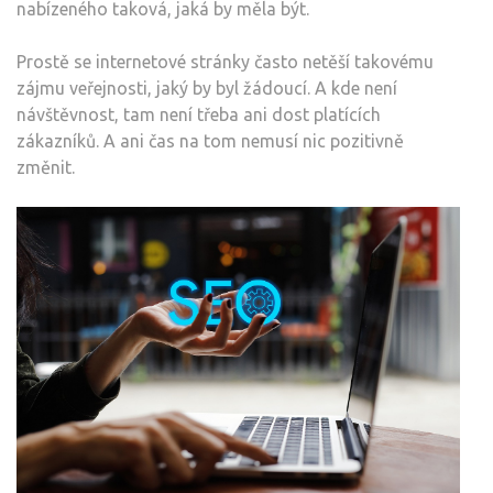
nabízeného taková, jaká by měla být.
Prostě se internetové stránky často netěší takovému
zájmu veřejnosti, jaký by byl žádoucí. A kde není
návštěvnost, tam není třeba ani dost platících
zákazníků. A ani čas na tom nemusí nic pozitivně
změnit.