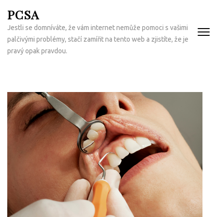
Přeskočit
PCSA
na
Jestli se domníváte, že vám internet nemůže pomoci s vašimi
obsah
palčivými problémy, stačí zamířit na tento web a zjistíte, že je
(Enter)
pravý opak pravdou.