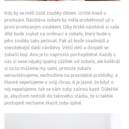
Kdy by se měli čistit zoubky dětem. Určitě hned o
prořezání. Návštěva zubaře by měla proběhnout už s
první prořezaným zoubkem. Díky brzké návštěvě si vaše
dítě bude zvykat na ordinaci a zubaře, který bude o
jeho zoubky taky pečovat. Pak už bude snadnější a
snesitelnější další návštěvy. Větší děti a dospělí se
zubařů bojí. Ano je to naprosto pochopitelné. Každý z
nás si nese nějaký špatný zážitek od zubaře, ale kolikrát
si za to můžeme my sami, protože zubaře
nenavštěvujeme, nechodíme na pravidelné prohlídky, a
hlavně nepečujeme o svůj chrup. A je jasné, že když o
něj nepečujeme, tak se nám zuby začnou kazit. Důležité
je, abychom nedošli do takového stádia, že si takhle
postupně necháme zkazit zuby úplně.