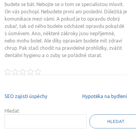
budete se bát. Nebojte se o tom se specialistou mluvit.
On vás pochopí. Nebudete první ani poslední. Důležitá je
komunikace mezi vámi. A pokud je to opravdu dobrý
zubař, tak od něho budete odcházet opravdu pokaždé
s úsměvem. Ano, některé zákroky jsou nepříjemné,
nebo mohu bolet. Ale díky opravám budete mít zdraví
chrup. Pak stačí chodit na pravidelné prohlídky, zvážit
dentální hygienu a o zuby se pořádně starat.
Navigace
SEO zajistí úspěchy
Hypotéka na bydlení
pro
příspěvek
Hledat
HLEDAT